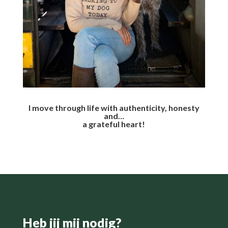
I move through life with authenticity, honesty
and…
a grateful heart!
Heb jij mij nodig?