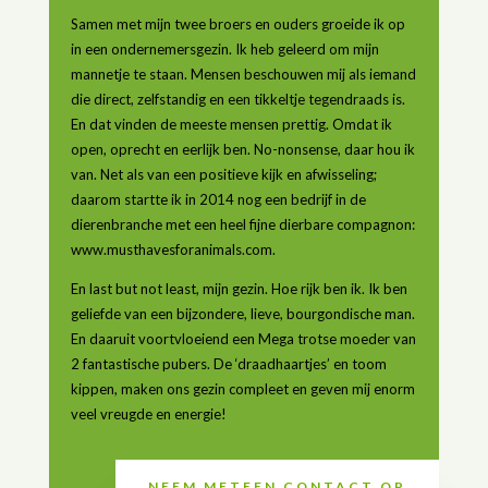
Samen met mijn twee broers en ouders groeide ik op
in een ondernemersgezin. Ik heb geleerd om mijn
mannetje te staan. Mensen beschouwen mij als iemand
die direct, zelfstandig en een tikkeltje tegendraads is.
En dat vinden de meeste mensen prettig. Omdat ik
open, oprecht en eerlijk ben. No-nonsense, daar hou ik
van. Net als van een positieve kijk en afwisseling;
daarom startte ik in 2014 nog een bedrijf in de
dierenbranche met een heel fijne dierbare compagnon:
www.musthavesforanimals.com.
En last but not least, mijn gezin. Hoe rijk ben ik. Ik ben
geliefde van een bijzondere, lieve, bourgondische man.
En daaruit voortvloeiend een Mega trotse moeder van
2 fantastische pubers. De ‘draadhaartjes’ en toom
kippen, maken ons gezin compleet en geven mij enorm
veel vreugde en energie!
NEEM METEEN CONTACT OP