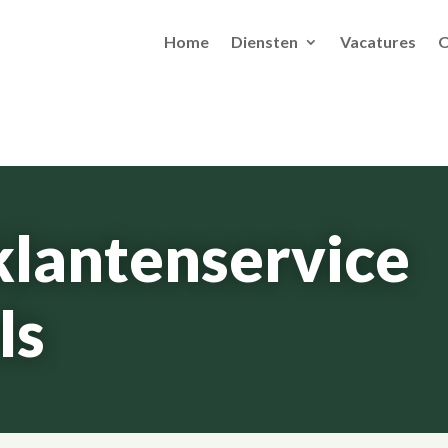
Home
Diensten
Vacatures
O
klantenservice
ls