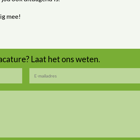
lig mee!
vacature? Laat het ons weten.