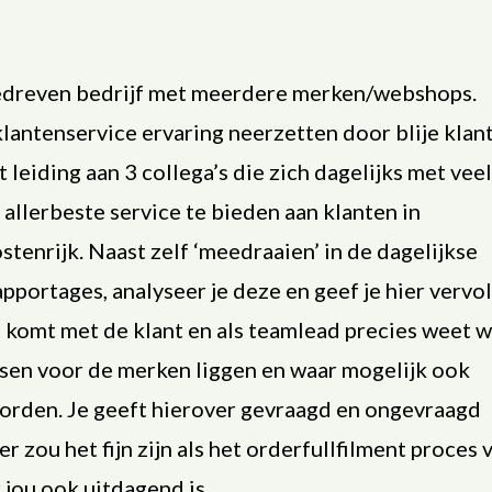
gedreven bedrijf met meerdere merken/webshops.
lantenservice ervaring neerzetten door blije klan
 leiding aan 3 collega’s die zich dagelijks met vee
allerbeste service te bieden aan klanten in
tenrijk. Naast zelf ‘meedraaien’ in de dagelijkse
apportages, analyseer je deze en geef je hier vervo
ct komt met de klant en als teamlead precies weet 
ansen voor de merken liggen en waar mogelijk ook
orden. Je geeft hierover gevraagd en ongevraagd
r zou het fijn zijn als het orderfullfilment proces 
 jou ook uitdagend is.