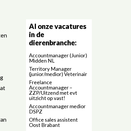
Al onze vacatures
in de
ten
dierenbranche:
l
Accountmanager (Junior)
Midden NL
Territory Manager
(junior/medior) Veterinair
lg
Freelance
wat
Accountmanager –
ZZP/Uitzend met evt
uitzicht op vast!
Accountmanager medior
DSPZ
van
Office sales assistent
Oost Brabant